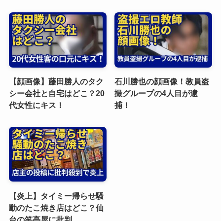
【顔画像】藤田勝人のタク
石川勝也の顔画像！教員盗
シー会社と自宅はどこ？20
撮グループの4人目が逮
代女性にキス！
捕！
【炎上】タイミー帰らせ騒
動のたこ焼き店はどこ？仙
台の笑亭屋に批判