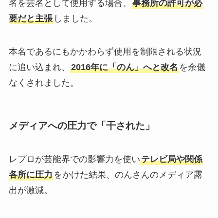
名を芸名として使用する場合、
事務所の許可が必
要だと主張
しました。
本名であるにもかかわらず使用を制限される状況
に追い込まれ、
2016年に「のん」へと改名
を余儀
なくされました。
メディアへの圧力で「干された」
レプロが芸能界での影響力を使い
テレビ局や関係
各所に圧力
をかけた結果、のんさんのメディア露
出が激減。