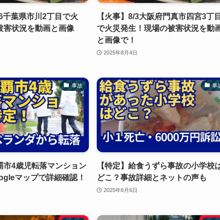
16千葉県市川2丁目で火
【火事】8/3大阪府門真市四宮3丁
被害状況を動画と画像
で火災発生！現場の被害状況を動
と画像で！
2025年8月4日
事故
事
覇市4歳児転落マンション
【特定】給食うずら事故の小学校
ogleマップで詳細確認！
どこ？事故詳細とネットの声も
2025年6月6日