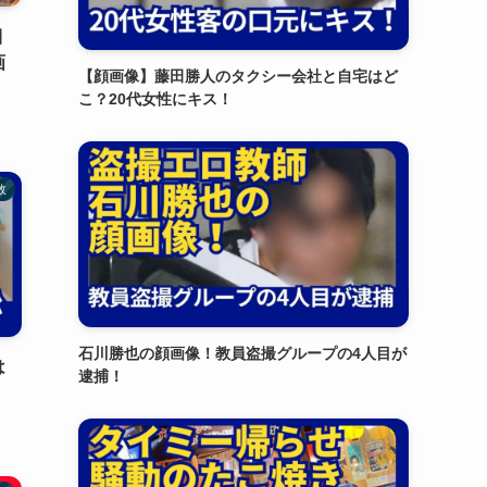
目
画
【顔画像】藤田勝人のタクシー会社と自宅はど
こ？20代女性にキス！
故
石川勝也の顔画像！教員盗撮グループの4人目が
は
逮捕！