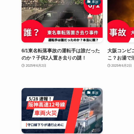
事故
6/1東名転落事故の運転手は誰だった
大阪コンビ
のか？子供2人置き去りの謎！
こ？お湯で
2025年6月2日
2025年6月2日
事故