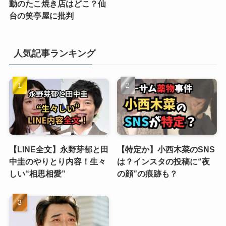
動のたこ焼き店はどこ？仙
台の笑亭屋に批判
人気記事ランキング
【LINE全文】永野芽郁と田
【特定か】小西木菜のSNS
中圭のやりとり内容！生々
は？インスタの投稿に“夜
しい“相思相愛”
の顔”の痕跡も？