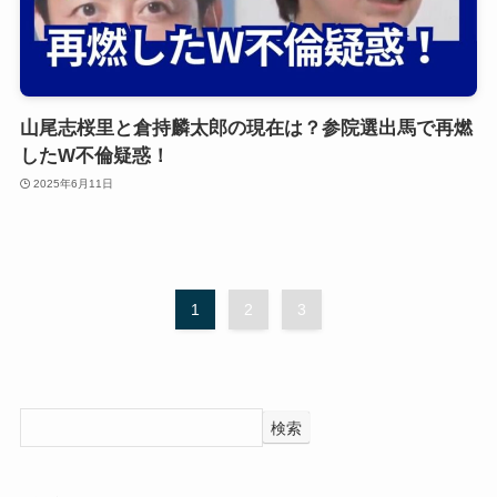
山尾志桜里と倉持麟太郎の現在は？参院選出馬で再燃
したW不倫疑惑！
2025年6月11日
1
2
3
検索