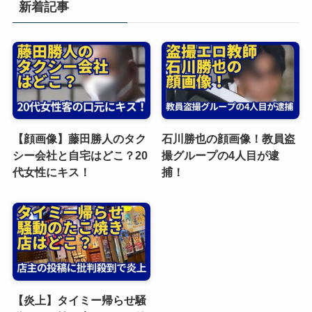
新着記事
【顔画像】藤田勝人のタク
石川勝也の顔画像！教員盗
シー会社と自宅はどこ？20
撮グループの4人目が逮
代女性にキス！
捕！
【炎上】タイミー帰らせ騒