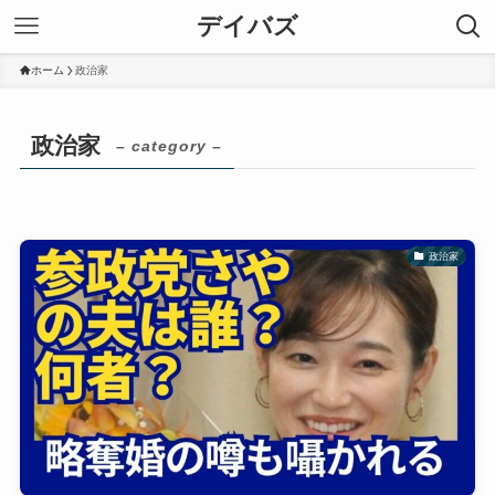
デイバズ
ホーム
政治家
政治家
– category –
政治家