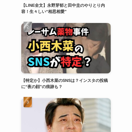
【LINE全文】永野芽郁と田中圭のやりとり内
容！生々しい“相思相愛”
【特定か】小西木菜のSNSは？インスタの投稿
に“夜の顔”の痕跡も？