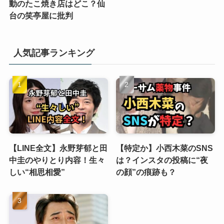
動のたこ焼き店はどこ？仙
台の笑亭屋に批判
人気記事ランキング
【LINE全文】永野芽郁と田
【特定か】小西木菜のSNS
中圭のやりとり内容！生々
は？インスタの投稿に“夜
しい“相思相愛”
の顔”の痕跡も？