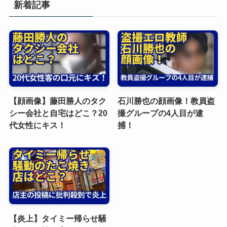
新着記事
【顔画像】藤田勝人のタク
石川勝也の顔画像！教員盗
シー会社と自宅はどこ？20
撮グループの4人目が逮
代女性にキス！
捕！
【炎上】タイミー帰らせ騒