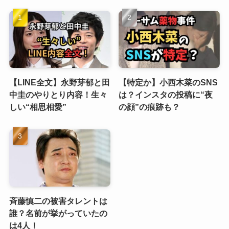
【LINE全文】永野芽郁と田
【特定か】小西木菜のSNS
中圭のやりとり内容！生々
は？インスタの投稿に“夜
しい“相思相愛”
の顔”の痕跡も？
斉藤慎二の被害タレントは
誰？名前が挙がっていたの
は4人！