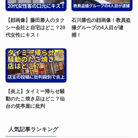
【顔画像】藤田勝人のタク
石川勝也の顔画像！教員盗
シー会社と自宅はどこ？20
撮グループの4人目が逮
代女性にキス！
捕！
【炎上】タイミー帰らせ騒
動のたこ焼き店はどこ？仙
台の笑亭屋に批判
人気記事ランキング