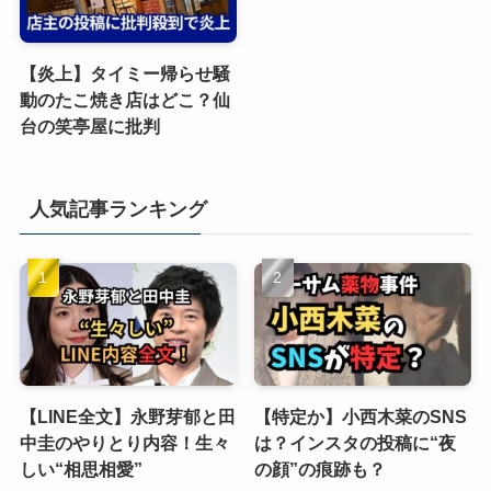
【炎上】タイミー帰らせ騒
動のたこ焼き店はどこ？仙
台の笑亭屋に批判
人気記事ランキング
【LINE全文】永野芽郁と田
【特定か】小西木菜のSNS
中圭のやりとり内容！生々
は？インスタの投稿に“夜
しい“相思相愛”
の顔”の痕跡も？